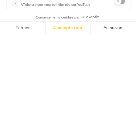
Faut-il prévoir quelque chose
en particulier ?
Quelles activités pouvons-
nous réaliser sur place ?
Est-il possible d'offrir une
nuitée sous forme de bon
cadeau ?
Puis-je bénéficier d'une
réduction en réservant une
nuitée ?