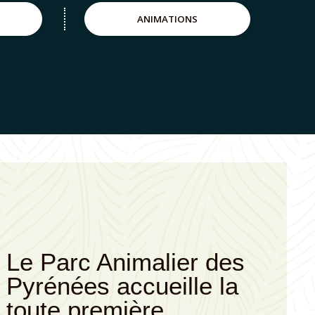
ANIMATIONS
rc Animalier des
Naissance de deux
ées accueille la
Gypaètes Barbus
 première
dans notre centre