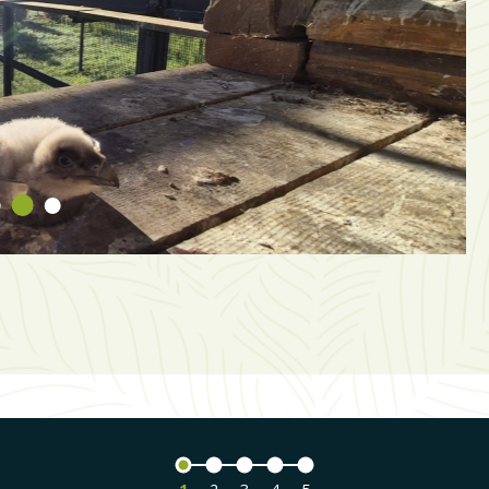
nais
barbu
La saison d
barbu début
naissance e
Pyrénées : 
est né au s