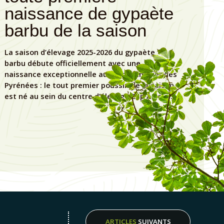
sance de gypaète
d'élevage !
 de la saison
C'est avec beaucoup de joie et d'émotion que
les équipes du Parc Animalier des Pyrénées ont
’élevage 2025-2026 du gypaète
accueilli deux poussins gypaètes au sein du
e officiellement avec une
Centre d'élevage du Gypaète Barbu les 21 et 27
xceptionnelle au Parc Animalier des
mars dernier !
le tout premier poussin de la saison
ein du centre d’élevage Cap Arrouy.
VOIR TOUTES LES ACTUALITÉS
VOIR TOUTES LES ACTUALITÉS
ARTICLES
SUIVANTS