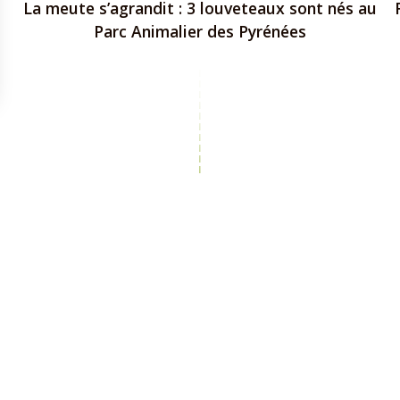
La meute s’agrandit : 3 louveteaux sont nés au
Parc Animalier des Pyrénées
1
2
3
4
5