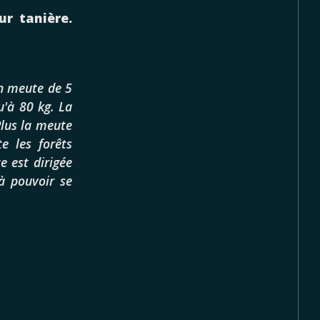
r tanière.
en meute de 5
u'à 80 kg. La
Plus la meute
te les forêts
e est dirigée
à pouvoir se