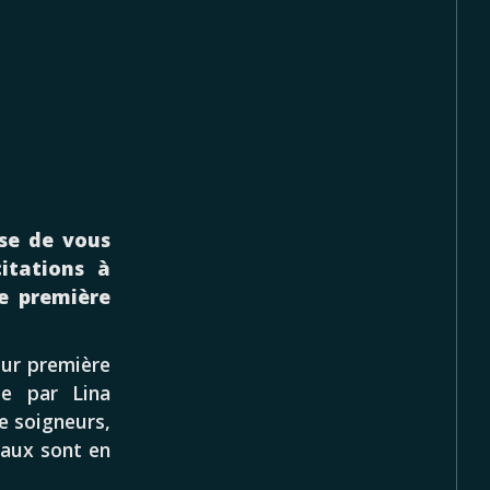
use de vous
itations à
e première
eur première
ée par Lina
e soigneurs,
eaux sont en