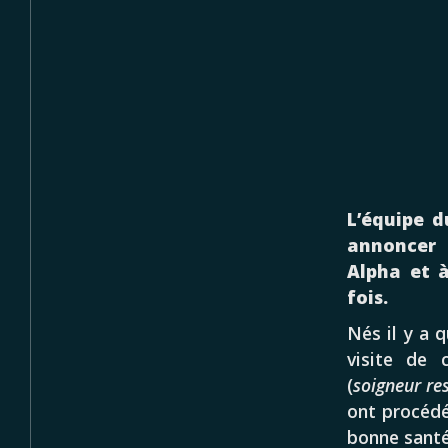
L’équipe d
annoncer 
Alpha et 
fois.
Nés il y a 
visite de c
(
soigneur re
ont procédé
bonne santé