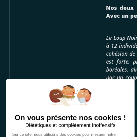
Nos deux 
Avec un pe
Le Loup Noir
à 12 individ
cohésion de 
est forte, p
boréales, ai
par un coup
reproduire.