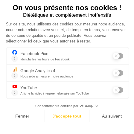
10/05/2023
1 Ouistiti Pygmée est né !